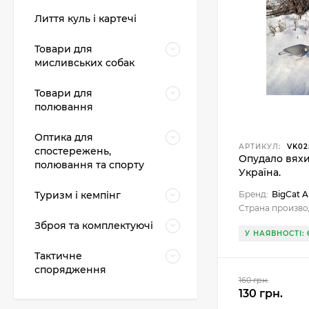
Лиття куль і картечі
Товари для
мисливських собак
Товари для
полювання
Оптика для
Картонні прокладки
АРТИКУЛ:
VK02
на порох та дріб (50
спостережень,
Опудало вяхи
шт. на порох, 50 шт.
полювання та спорту
23 грн.
на дріб)
Україна.
Туризм і кемпінг
Бренд:
BigCat
Страна произво
Картеч
Зброя та комплектуючі
У НАЯВНОСТІ: 
298 грн.
Тактичне
спорядження
160 грн.
130 грн.