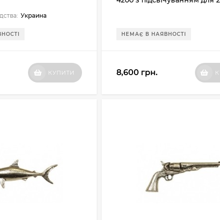
4200 з підсвічуванням для 2
Радіус дії до 2000 м
дства:
Украина
ВНОСТІ
НЕМАЄ В НАЯВНОСТІ
8,600 грн.
КУПИТИ
К