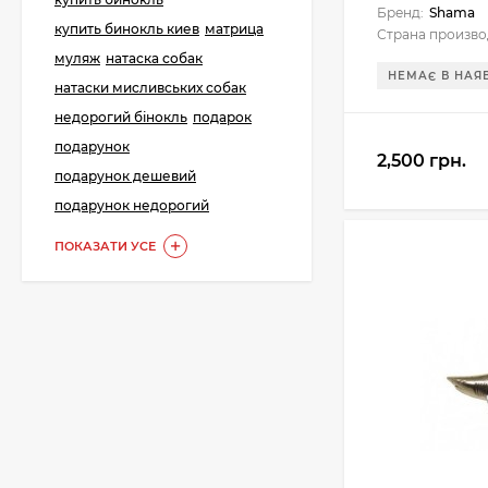
Бренд:
Shama
288 грн.
купить бинокль киев
матрица
Страна произво
муляж
натаска собак
НЕМАЄ В НАЯ
натаски мисливських собак
Картонні прокладки
недорогий бінокль
подарок
на порох та дріб (50
шт. на порох, 50 шт.
подарунок
23 грн.
на дріб)
2,500 грн.
подарунок дешевий
подарунок недорогий
ПОКАЗАТИ УСЕ