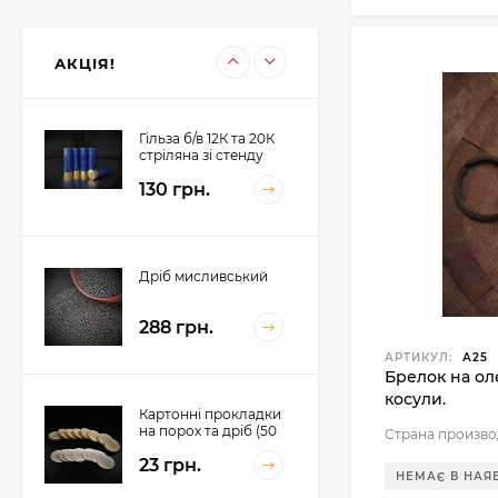
12К Пиж-контейнер
32 (Сільвер) 32 гр, h-
42mm (100 шт)
225 грн.
АКЦІЯ!
198 грн.
Гільза б/в 12К та 20К
стріляна зі стенду
130 грн.
Дріб мисливський
288 грн.
АРТИКУЛ:
А25
Брелок на ол
косули.
Картонні прокладки
на порох та дріб (50
Страна произво
шт. на порох, 50 шт.
23 грн.
на дріб)
НЕМАЄ В НАЯ