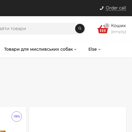
Order call
Кошик
0
(empty)
Товари для мисливських собак
Else
-19%