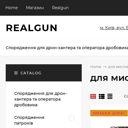
Home
Магазин
Realgun
REALGUN
м. Київ, вул.
Спорядження для дрон-хантера та оператора дробовик
Home
для мисли
CATALOG
для ми
Спорядження для дрон-
С
хантера та оператора
дробовика
НИЗЬКА ЦІНА!
Спорядження
патронів