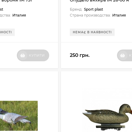
 ворони IM 751
Опудало вяхира IM 26-00 R
st
Бренд:
Sport plast
дства:
Италия
Страна производства:
Италия
ВНОСТІ
НЕМАЄ В НАЯВНОСТІ
250 грн.
КУПИТИ
К