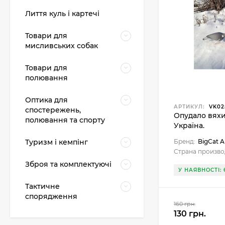
Лиття куль і картечі
Товари для
мисливських собак
Товари для
полювання
Оптика для
Картонні прокладки
АРТИКУЛ:
VK02
на порох та дріб (50
спостережень,
Опудало вяхи
шт. на порох, 50 шт.
полювання та спорту
23 грн.
на дріб)
Україна.
Туризм і кемпінг
Бренд:
BigCat
Страна произво
Картеч
Зброя та комплектуючі
У НАЯВНОСТІ: 
298 грн.
Тактичне
спорядження
160 грн.
130 грн.