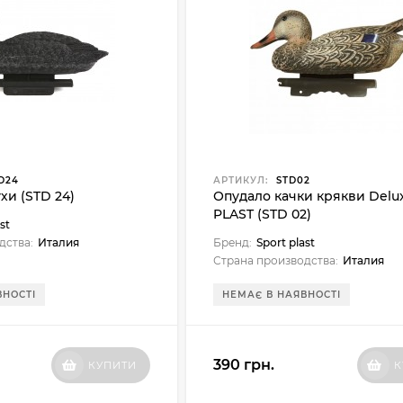
D24
АРТИКУЛ:
STD02
хи (STD 24)
Опудало качки крякви Delu
PLAST (STD 02)
st
дства:
Италия
Бренд:
Sport plast
Страна производства:
Италия
ВНОСТІ
НЕМАЄ В НАЯВНОСТІ
390 грн.
КУПИТИ
К