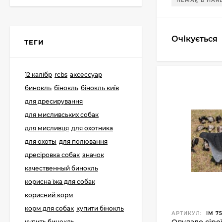
НЕМАЄ В НАЯ
Картеч
Очікується
ТЕГИ
298 грн.
12 калібр
rcbs
аксессуар
12К Пиж-контейнер
бинокль
бінокль
бінокль київ
32 (Сільвер) 32 гр, h-
42mm (100 шт)
для дресирування
225 грн.
198 грн.
для мисливських собак
для мисливця
для охотника
для охоты
для полювання
Гільза б/в 12К та 20К
стріляна зі стенду
дресіровка собак
значок
качественный бинокль
130 грн.
корисна їжа для собак
корисний корм
корм для собак
Дріб мисливський
купити бінокль
АРТИКУЛ:
IM 75
купить бинокль