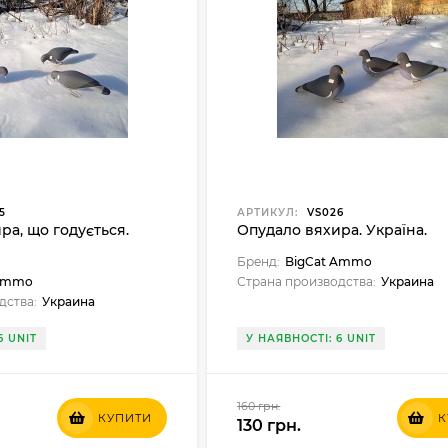
5
АРТИКУЛ:
VS026
ра, що годується.
Опудало вяхира. Україна.
Бренд:
BigCat Ammo
 Ammo
Страна производства:
Украина
дства:
Украина
6 UNIT
У НАЯВНОСТІ: 6 UNIT
160 грн.
КУПИТИ
К
130 грн.