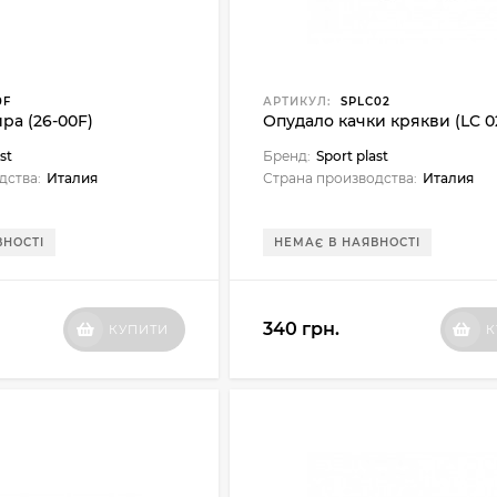
0F
АРТИКУЛ:
SPLC02
ра (26-00F)
Опудало качки крякви (LC 0
st
Бренд:
Sport plast
дства:
Италия
Страна производства:
Италия
ВНОСТІ
НЕМАЄ В НАЯВНОСТІ
340 грн.
КУПИТИ
К