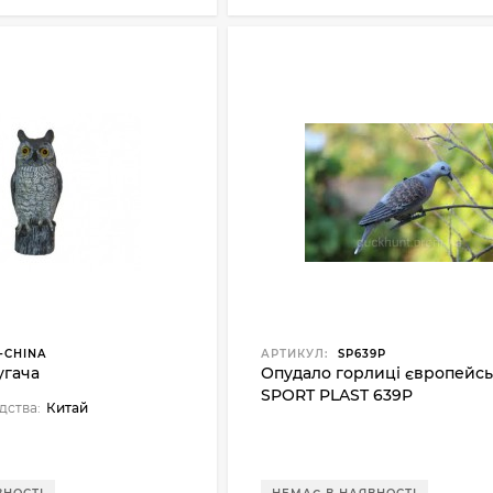
-CHINA
АРТИКУЛ:
SP639P
угача
Опудало горлиці європейсь
SPORT PLAST 639P
дства:
Китай