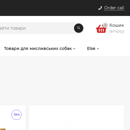
Order call
Кошик
0
(empty)
Товари для мисливських собак
Else
-19%