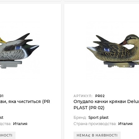
01
АРТИКУЛ:
PR02
ви, яка чиститься (PR
Опудало качки крякви Delu
PLAST (PR 02)
st
Бренд:
Sport plast
дства:
Италия
Страна производства:
Италия
ВНОСТІ
НЕМАЄ В НАЯВНОСТІ