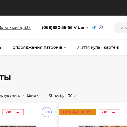
 Вільнюська, 33а
(068)880-56-56 Viber
а
Спорядження патронів
Лиття куль і картечі
оты
ортування:
Ціна
Show by:
30
-19%
-30 грн.
НИЗЬКА ЦІНА!
-30 грн.