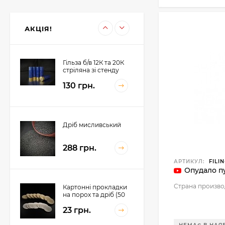
12К Пиж-контейнер
32 (Сільвер) 32 гр, h-
42mm (100 шт)
225 грн.
АКЦІЯ!
198 грн.
Гільза б/в 12К та 20К
стріляна зі стенду
130 грн.
Дріб мисливський
288 грн.
АРТИКУЛ:
FILIN
Опудало п
Страна произво
Картонні прокладки
на порох та дріб (50
шт. на порох, 50 шт.
23 грн.
на дріб)