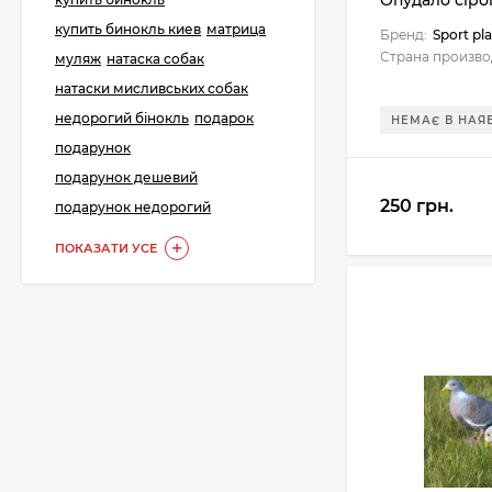
Опудало сірої
288 грн.
купить бинокль киев
матрица
Бренд:
Sport pla
Страна произво
муляж
натаска собак
натаски мисливських собак
Картонні прокладки
недорогий бінокль
подарок
НЕМАЄ В НАЯ
на порох та дріб (50
шт. на порох, 50 шт.
подарунок
23 грн.
на дріб)
подарунок дешевий
250 грн.
подарунок недорогий
ПОКАЗАТИ УСЕ