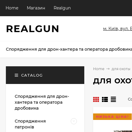
Home
Магазин
Realgun
REALGUN
м. Київ, вул.
Спорядження для дрон-хантера та оператора дробовик
Home
для охоты
CATALOG
для ох
Спорядження для дрон-
С
хантера та оператора
дробовика
НИЗЬКА ЦІНА!
Спорядження
патронів