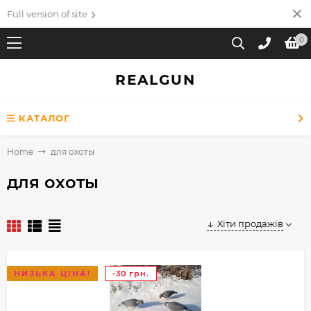
Full version of site
0
REALGUN
КАТАЛОГ
Home
для охоты
для охоты
Хіти продажів
НИЗЬКА ЦІНА!
-30 грн.