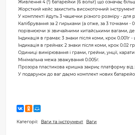
Живлення 4 (!) батарейки (6 вольт) що означає біл
Жорсткий кейс захистить високоточний інструмент в
У комплекті йдуть 3 чашечки різного розміру - для р
Калібрування за 2 гирьками (а отже, за 3 точками - 0
порівнюючи зі звичайними китайськими вагами, де є 
Індикація в грамах: 3 знаки після коми, крок 0.001г - 
Індикація в грейнах: 2 знаки після коми, крок 0.02 г
Одиниці вимірювання і грами, грейни, унції, карати
Мінімальна межа зважування 0.005г.
Прозора пластикова кришка закриє платформу від 
У подарунок до ваг даємо комплект нових батарейок
Категорії:
Ваги та інструмент
Ваги