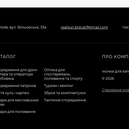
 Київ, вул. Вільнюська, 33а
realgun.bigcat@gmail.com
Час
АТАЛОГ
ПРО КОМП
орядження для дрон-
Оптика для
Іконки для кат
тера та оператора
спостережень,
обовика
полювання та спорту
© 2026
орядження патронів
Туризм і кемпінг
Створення інт
тя куль і картечі
Зброя та комплектуючі
ари для мисливських
Тактичне спорядження
бак
вари для полювання