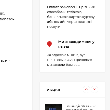
Оплата замовлення різними
я
Картонні прокладки
способами: готівкою,
на порох та дріб (50
що.
шт. на порох, 50 шт.
банківською картою кур'єру
іапазоні,
23 грн.
на дріб)
або онлайн через платіжні
послуги
Картеч
Ми знаходимося у
Києві
298 грн.
За адресою м. Київ, вул.
Вільнюська 33а. Приходьте,
acell)
ми завжди Вам раді!
12К Пиж-контейнер
32 (Сільвер) 32 гр, h-
42mm (100 шт)
225 грн.
198 грн.
АКЦІЯ!
Гільза б/в 12К та 20К
стріляна зі стенду