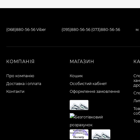
(068)880-56-56 Viber
(095)880-56-56 (073)880-56-56
м.
КОМПАНІЯ
МАГАЗИН
К
Про компанію
Кошик
Сп
хан
Доставка і оплата
Особистий кабінет
др
Контакти
Оформлення замовлення
Сп
Лит
Тов
со
То