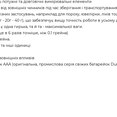
ьш потужні та довговічні вимірювальні елементи
ід зовнішніх чинників під час зберігання і транспортуванн
ізних застосувань, наприклад для пороху, ювелірки, ліків то
г - 20г - 40 г), що забезпечує вищу точність роботи в усьому д
одна гирька, та й та - максимальної ваги.
це в 6 разів точніше, ніж 0.1 грейна)
рейна.
 та інші одиниці
зовнішніх впливів
 ААА (оригінальна, промислова серія свіжих батарейок Dur