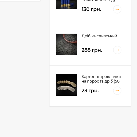
130 грн.
Дріб мисливський
288 грн.
Картонні прокладки
на порох та дріб (50
шт. на порох, 50 шт.
23 грн.
на дріб)
Картеч
298 грн.