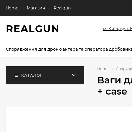
Home
Магазин
Realgun
REALGUN
м. Київ, вул.
Спорядження для дрон-хантера та оператора дробовик
Home
Спорядж
КАТАЛОГ
Ваги д
+ case