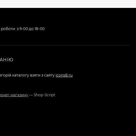
12К Пиж-контейнер
32 (Сільвер) 32 гр, h-
 роботи: з 9-00 до 18-00
42mm (100 шт)
225 грн.
198 грн.
АНІЮ
Гільза б/в 12К та 20К
стріляна зі стенду
130 грн.
егорій каталогу взяти з сайту
icons8.ru
ернет-магазину
— Shop-Script
Дріб мисливський
288 грн.