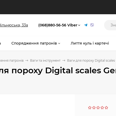
 Вільнюська, 33а
(068)880-56-56 Viber
а
Спорядження патронів
Лиття куль і картечі
ення патронів
Ваги та інструмент
Ваги для пороху Digital scale
ля пороху Digital scales 