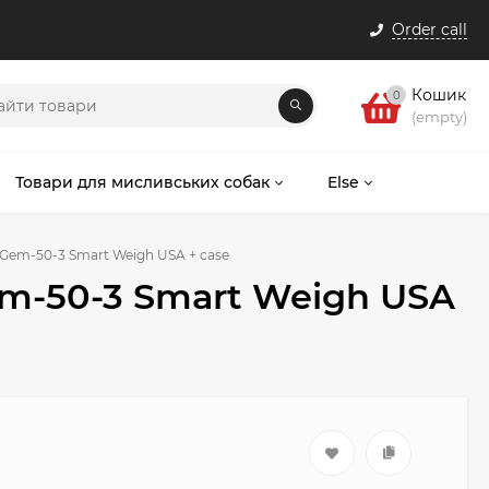
Order call
Кошик
0
(empty)
Товари для мисливських собак
Else
s Gem-50-3 Smart Weigh USA + case
Gem-50-3 Smart Weigh USA