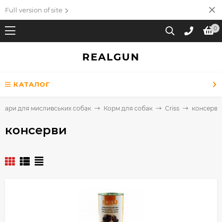
Full version of site
0
REALGUN
КАТАЛОГ
овари для мисливських собак
Корм для собак
Criss
консерви
консерви