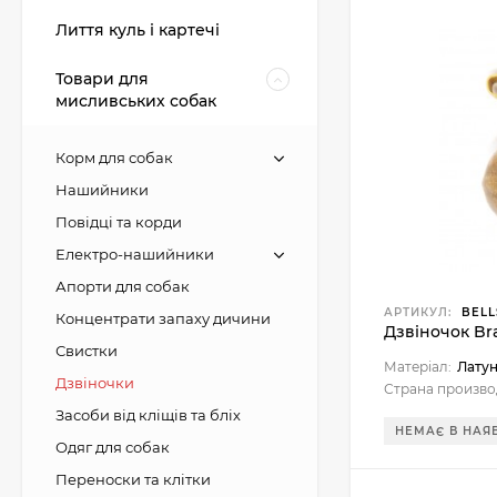
Лиття куль і картечі
Товари для
мисливських собак
Корм для собак
Нашийники
Повідці та корди
Електро-нашийники
Апорти для собак
АРТИКУЛ:
BELL
Концентрати запаху дичини
Дзвіночок Bra
Свистки
Матеріал:
Лату
Дзвіночки
Страна произво
Засоби від кліщів та бліх
НЕМАЄ В НАЯ
Одяг для собак
Переноски та клітки