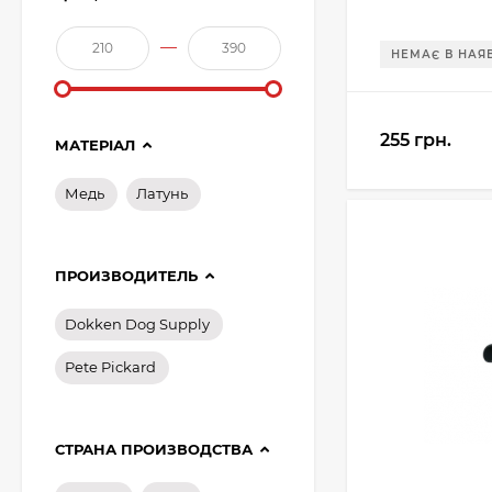
—
НЕМАЄ В НАЯ
255 грн.
МАТЕРІАЛ
Медь
Латунь
ПРОИЗВОДИТЕЛЬ
Dokken Dog Supply
Pete Pickard
Картонні прокладки
на порох та дріб (50
СТРАНА ПРОИЗВОДСТВА
шт. на порох, 50 шт.
23 грн.
на дріб)