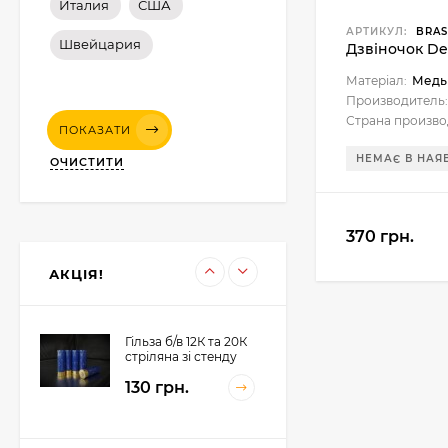
Италия
США
АРТИКУЛ:
BRAS
Швейцария
Дзвіночок Del
Картеч
Матеріал:
Медь
Производитель:
298 грн.
Страна произво
ПОКАЗАТИ
НЕМАЄ В НАЯ
ОЧИСТИТИ
12К Пиж-контейнер
32 (Сільвер) 32 гр, h-
370 грн.
42mm (100 шт)
225 грн.
198 грн.
АКЦІЯ!
Гільза б/в 12К та 20К
стріляна зі стенду
130 грн.