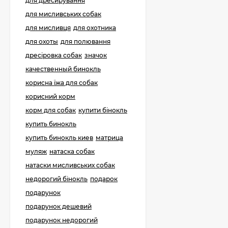
для дресирування
42mm (100 шт)
225 грн.
для мисливських собак
198 грн.
для мисливця
для охотника
для охоты
для полювання
дресіровка собак
значок
Гільза б/в 12К та 20К
стріляна зі стенду
качественный бинокль
130 грн.
корисна їжа для собак
корисний корм
корм для собак
купити бінокль
купить бинокль
Дріб мисливський
купить бинокль киев
матрица
288 грн.
муляж
натаска собак
натаски мисливських собак
недорогий бінокль
подарок
Картонні прокладки
подарунок
на порох та дріб (50
подарунок дешевий
шт. на порох, 50 шт.
23 грн.
на дріб)
подарунок недорогий