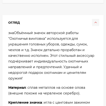
ОГЛЯД
знаОбъёмный значок авторской работы
"Охотничья винтовка" используется для
украшения головных уборов, одежды, сумок,
чехлов и т.д. Значок детально проработан и
качественно исполнен. Этот стильный аксессуар
подчёркивает индивидуальность охотничьих
направлений и предпочтений. Удачный и
недорогой подарок охотникам и ценителям
оружия!
Материал
: сплав металлов на основе олова
(внешне похоже на червленое серебро).
Крепление значка
: игла с цанговым зажимом