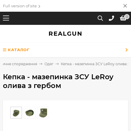
Full version of site
0
REALGUN
КАТАЛОГ
ктичне спорядження
Одяг
Кепка - мазепинка ЗСУ LeRoy олива з
Кепка - мазепинка ЗСУ LeRoy
олива з гербом