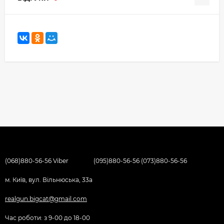
(068)880-56-56 Viber
(095)880-56-56 (073)880-56-56
м. Київ, вул. Вільнюська, 33а
realgun.bigcat@gmail.com
Час роботи: з 9-00 до 18-00