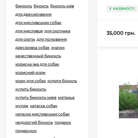
12К Пиж-контейнер
бинокль
бінокль
бінокль київ
32 (Сільвер) 32 гр, h-
У НАЯВНОСТІ
42mm (100 шт)
для дресирування
225 грн.
198 грн.
для мисливських собак
для мисливця
для охотника
35,000 грн.
для охоты
для полювання
Гільза б/в 12К та 20К
стріляна зі стенду
дресіровка собак
значок
качественный бинокль
130 грн.
корисна їжа для собак
корисний корм
корм для собак
Дріб мисливський
купити бінокль
купить бинокль
288 грн.
купить бинокль киев
матрица
муляж
натаска собак
натаски мисливських собак
Картонні прокладки
недорогий бінокль
подарок
на порох та дріб (50
шт. на порох, 50 шт.
подарунок
23 грн.
на дріб)