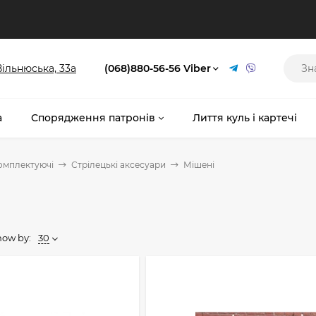
 Вільнюська, 33а
(068)880-56-56 Viber
а
Спорядження патронів
Лиття куль і картечі
комплектуючі
Стрілецькі аксесуари
Мішені
how by:
30