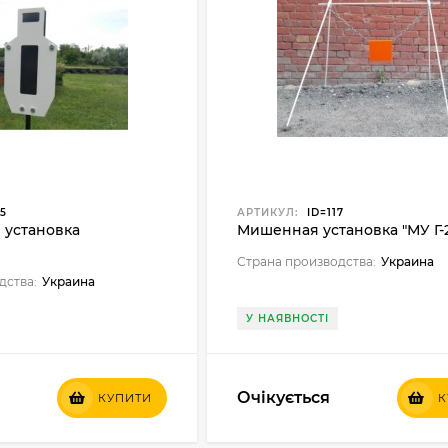
5
АРТИКУЛ:
ID=117
установка
Мишенная установка "МУ Г-
Страна производства:
Украина
дства:
Украина
У НАЯВНОСТІ
Очікується
КУПИТИ
К