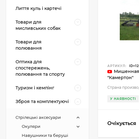
Лиття куль і картечі
Товари для
мисливських собак
Товари для
полювання
Оптика для
АРТИКУЛ:
ID=12
спостережень,
Мишенная 
полювання та спорту
"Камертон"
Туризм і кемпінг
Страна произво
У НАЯВНОСТІ
Зброя та комплектуючі
Стрілецькі аксесуари
Очікується
Окуляри
Навушники та беруші