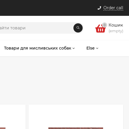
Order call
Кошик
0
(empty)
Товари для мисливських собак
Else