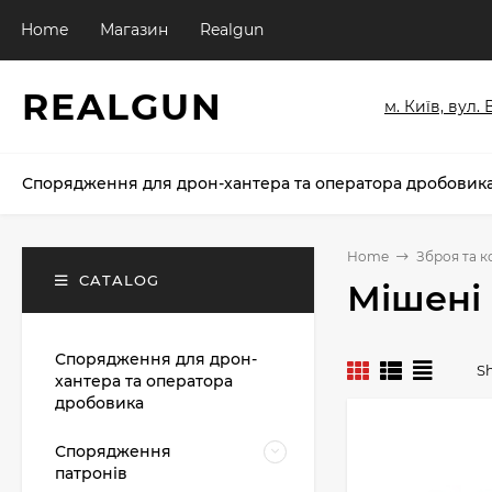
Home
Магазин
Realgun
REALGUN
м. Київ, вул.
Спорядження для дрон-хантера та оператора дробовик
Home
Зброя та 
CATALOG
Мішені
Спорядження для дрон-
S
хантера та оператора
дробовика
Спорядження
патронів