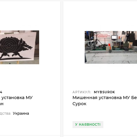
24
АРТИКУЛ:
MYBSUROK
установка МУ
Мишенная установка МУ Б
ан
Сурок
дства:
Украина
У НАЯВНОСТІ