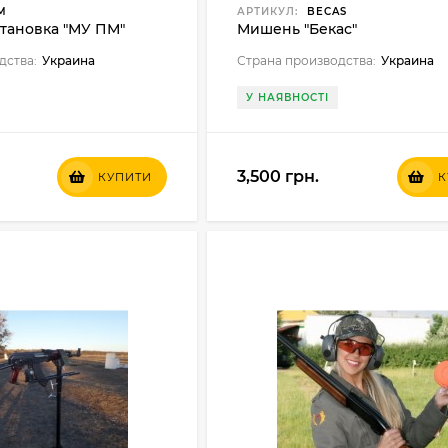
M
АРТИКУЛ:
BECAS
тановка "МУ ПМ"
Мишень "Бекас"
дства:
Украина
Страна производства:
Украина
У НАЯВНОСТІ
3,500 грн.
КУПИТИ
К