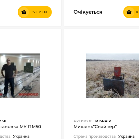
Очікується
КУПИТИ
К
M50
АРТИКУЛ:
MISNAIP
тановка МУ ПМ50
Мишень"Снайпер"
дства:
Украина
Страна производства:
Украина