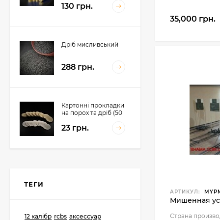
130 грн.
35,000 грн.
Дріб мисливський
288 грн.
Картонні прокладки
на порох та дріб (50
шт. на порох, 50 шт.
23 грн.
на дріб)
Картеч
ТЕГИ
298 грн.
АРТИКУЛ:
MYP
Мишенная ус
Страна произво
12 калібр
rcbs
аксессуар