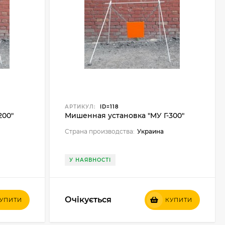
АРТИКУЛ:
ID=118
200"
Мишенная установка "МУ Г-300"
Страна производства:
Украина
У НАЯВНОСТІ
Очікується
УПИТИ
КУПИТИ