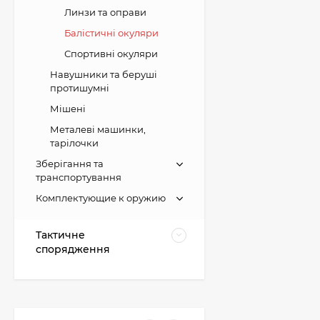
Линзи та оправи
Балістичні окуляри
Спортивні окуляри
Навушники та беруші
протишумні
Картонні прокладки
на порох та дріб (50
Мішені
шт. на порох, 50 шт.
23 грн.
на дріб)
Металеві машинки,
тарілочки
Зберігання та
транспортування
Картеч
Комплектующие к оружию
298 грн.
Тактичне
спорядження
12К Пиж-контейнер
32 (Сільвер) 32 гр, h-
42mm (100 шт)
225 грн.