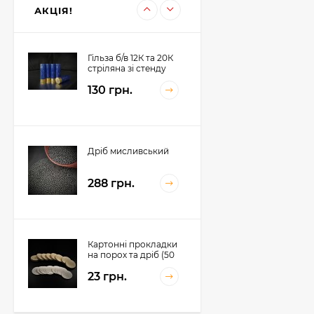
198 грн.
АКЦІЯ!
Гільза б/в 12К та 20К
стріляна зі стенду
130 грн.
Дріб мисливський
288 грн.
Картонні прокладки
на порох та дріб (50
шт. на порох, 50 шт.
23 грн.
на дріб)