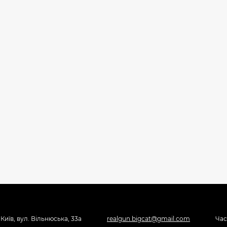
 Київ, вул. Вільнюська, 33а
realgun.bigcat@gmail.com
Час