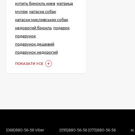
купить бинокль киев
матрица
288 грн.
муляж
натаска собак
натаски мисливських собак
недорогий бінокль
подарок
Картонні прокладки
подарунок
на порох та дріб (50
подарунок дешевий
шт. на порох, 50 шт.
23 грн.
на дріб)
подарунок недорогий
ПОКАЗАТИ УСЕ
(068)880-56-56 Viber
(095)880-56-56 (073)880-56-56
м.