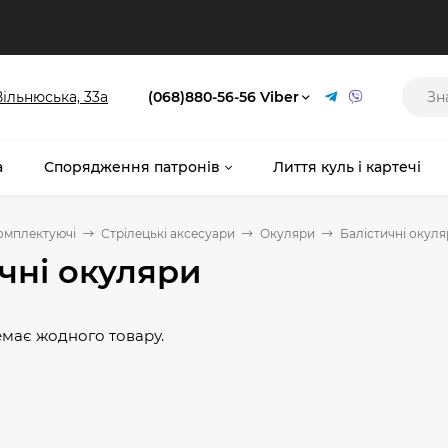
 Вільнюська, 33а
(068)880-56-56 Viber
а
Спорядження патронів
Лиття куль і картечі
комплектуючі
Стрілецькі аксесуари
Окуляри
Балістичні окул
чні окуляри
немає жодного товару.