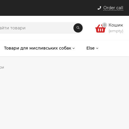
Order call
Кошик
0
(empty)
Товари для мисливських собак
Else
яри