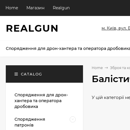
Home
Магазин
Realgun
REALGUN
м. Київ, вул.
Спорядження для дрон-хантера та оператора дробовик
Home
Зброя та 
CATALOG
Балісти
Спорядження для дрон-
У цій категорії 
хантера та оператора
дробовика
Спорядження
патронів