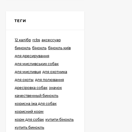
Картеч
ТЕГИ
298 грн.
12 калібр
rcbs
аксессуар
бинокль
бінокль
бінокль київ
12К Пиж-контейнер
32 (Сільвер) 32 гр, h-
для дресирування
42mm (100 шт)
225 грн.
для мисливських собак
198 грн.
для мисливця
для охотника
для охоты
для полювання
дресіровка собак
значок
Гільза б/в 12К та 20К
стріляна зі стенду
качественный бинокль
130 грн.
корисна їжа для собак
корисний корм
корм для собак
купити бінокль
купить бинокль
Дріб мисливський