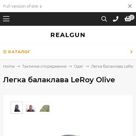
Full version of site
0
REALGUN
КАТАЛОГ
Home
Тактичне спорядження
Одяг
Легка балаклава LeRoy 
Легка балаклава LeRoy Olive