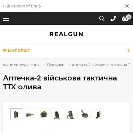
Full version of site
0
REALGUN
КАТАЛОГ
актичне спорядження
Підсумки
Аптечка-2 військова тактична TT
Аптечка-2 військова тактична
TTX олива