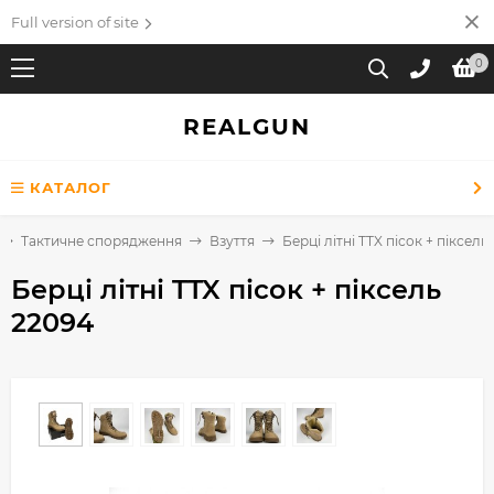
Full version of site
0
REALGUN
КАТАЛОГ
Тактичне спорядження
Взуття
Берці літні TTX пісок + піксель
Берці літні TTX пісок + піксель
22094