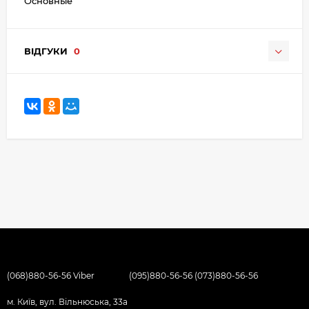
Основные
ВІДГУКИ
0
(068)880-56-56 Viber
(095)880-56-56 (073)880-56-56
м. Київ, вул. Вільнюська, 33а