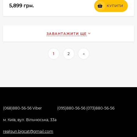
5,899 грн.
КУПИТИ
ЗАВАНТАЖИТИ ЩЕ
1
2
→
(068)880-56-56 Viber
(095)880-56-56 (073)880-56-56
м. Київ, вул. Вільнюська, 33а
realgun.bigcat@gmail.com