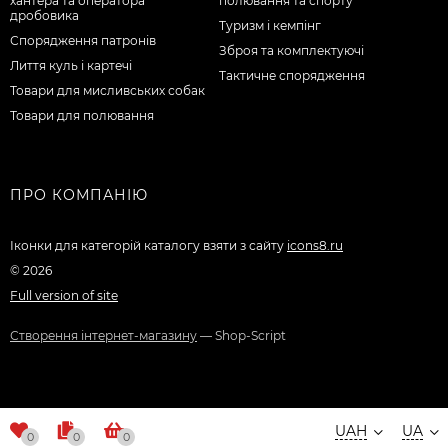
хантера та оператора
полювання та спорту
дробовика
Туризм і кемпінг
Спорядження патронів
Зброя та комплектуючі
Лиття куль і картечі
Тактичне спорядження
Товари для мисливських собак
Товари для полювання
ПРО КОМПАНІЮ
Іконки для категорій каталогу взяти з сайту
icons8.ru
© 2026
Full version of site
Створення інтернет-магазину
— Shop-Script
UAH
UA
0
0
0