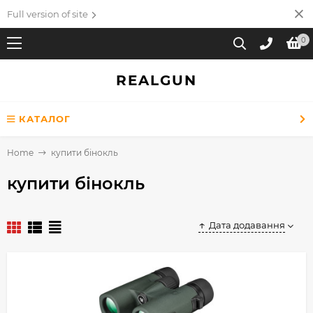
Full version of site
0
REALGUN
КАТАЛОГ
Home
купити бінокль
купити бінокль
Дата додавання