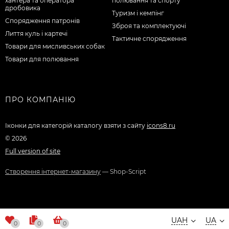
хантера та оператора
полювання та спорту
дробовика
Туризм і кемпінг
Спорядження патронів
Зброя та комплектуючі
Лиття куль і картечі
Тактичне спорядження
Товари для мисливських собак
Товари для полювання
ПРО КОМПАНІЮ
Іконки для категорій каталогу взяти з сайту
icons8.ru
© 2026
Full version of site
Створення інтернет-магазину
— Shop-Script
UAH
UA
0
0
0