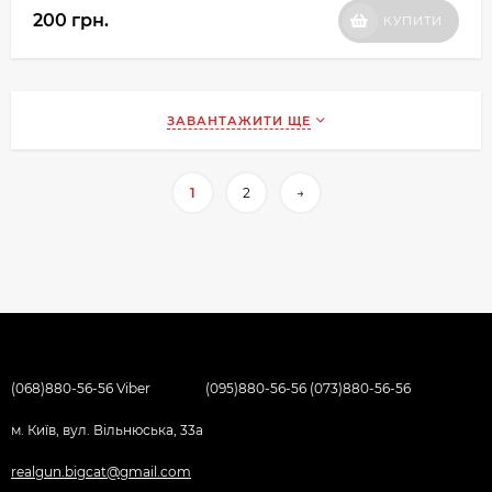
200 грн.
КУПИТИ
ЗАВАНТАЖИТИ ЩЕ
1
2
→
(068)880-56-56 Viber
(095)880-56-56 (073)880-56-56
м. Київ, вул. Вільнюська, 33а
realgun.bigcat@gmail.com