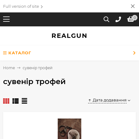
Full version of site
0
REALGUN
КАТАЛОГ
Home
сувенір трофей
сувенір трофей
Дата додавання