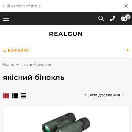
Full version of site
0
REALGUN
КАТАЛОГ
Home
якісний бінокль
якісний бінокль
Дата додавання