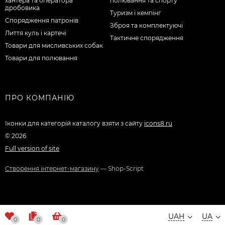
хантера та оператора
полювання та спорту
дробовика
Туризм і кемпінг
Спорядження патронів
Зброя та комплектуючі
Лиття куль і картечі
Тактичне спорядження
Товари для мисливських собак
Товари для полювання
ПРО КОМПАНІЮ
Іконки для категорій каталогу взяти з сайту
icons8.ru
© 2026
Full version of site
Створення інтернет-магазину
— Shop-Script
UAH
UA
0
0
0