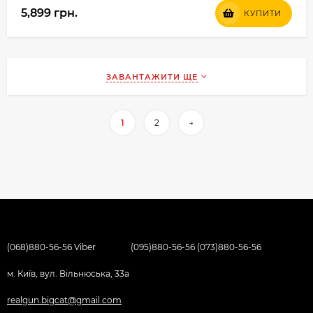
5,899 грн.
КУПИТИ
ЗАВАНТАЖИТИ ЩЕ
1
2
→
(068)880-56-56 Viber
(095)880-56-56 (073)880-56-56
м. Київ, вул. Вільнюська, 33а
realgun.bigcat@gmail.com