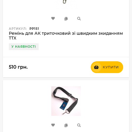
АРТИКУЛ:
РР151
Ремінь для АК триточковий зі швидким зкиданням
TTX
У НАЯВНОСТІ
510 грн.
КУПИТИ