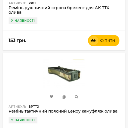
АРТИКУЛ:
РР11
Ремінь рушничний стропа брезент для АК TTX
олива
У НАЯВНОСТІ
153 грн.
КУПИТИ
АРТИКУЛ:
ВРТТХ
Ремінь тактичний поясний LeRoy камуфляж олива
У НАЯВНОСТІ