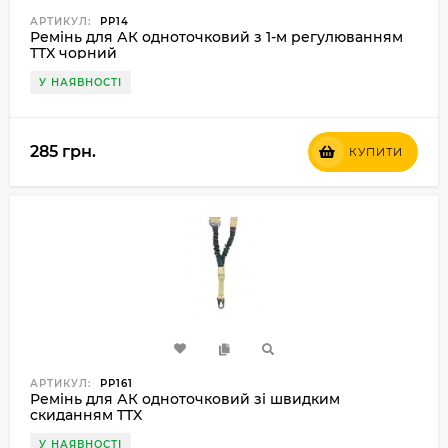
АРТИКУЛ:
РР14
Ремінь для АК одноточковий з 1-м регулюванням
TTX чорний
У НАЯВНОСТІ
285 грн.
КУПИТИ
АРТИКУЛ:
РР161
Ремінь для АК одноточковий зі швидким
скиданням TTX
У НАЯВНОСТІ